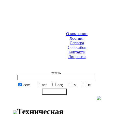
О компании
Хостинг
Сервера
Collocation
Контакты
Лицензии
www.
.com
.net
.org
.su
.ru
Техническая